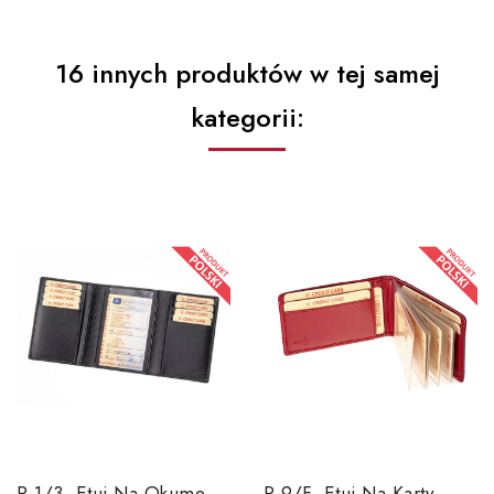
16 innych produktów w tej samej
kategorii:
P-1/3, Etui Na Okumenty I...
P-9/f, Etui Na Karty...